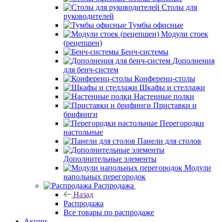
Столы для
руководителей
Тумбы офисные
Модули стоек
(рецепшен)
Бенч-системы
Дополнения
для бенч-систем
Конференц-столы
Шкафы и стеллажи
Настенные полки
Приставки и
брифинги
Перегородки
настольные
Панели для столов
Дополнительные элементы
Модули
напольных перегородок
Распродажа
Назад
Распродажа
Все товары по распродаже
Акции