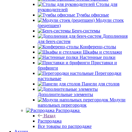
Столы для
руководителей
Тумбы офисные
Модули стоек
(рецепшен)
Бенч-системы
Дополнения
для бенч-систем
Конференц-столы
Шкафы и стеллажи
Настенные полки
Приставки и
брифинги
Перегородки
настольные
Панели для столов
Дополнительные элементы
Модули
напольных перегородок
Распродажа
Назад
Распродажа
Все товары по распродаже
Акции