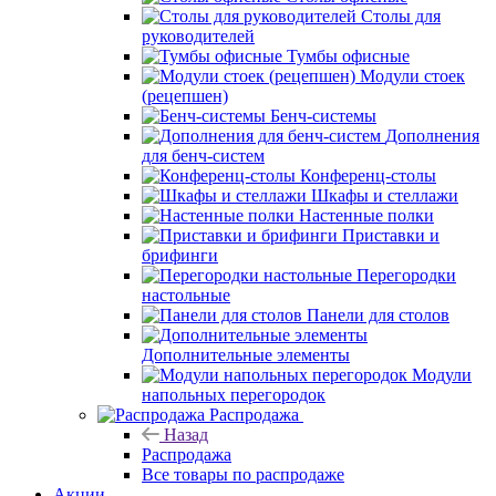
Столы для
руководителей
Тумбы офисные
Модули стоек
(рецепшен)
Бенч-системы
Дополнения
для бенч-систем
Конференц-столы
Шкафы и стеллажи
Настенные полки
Приставки и
брифинги
Перегородки
настольные
Панели для столов
Дополнительные элементы
Модули
напольных перегородок
Распродажа
Назад
Распродажа
Все товары по распродаже
Акции