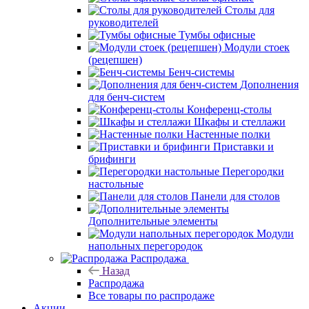
Столы для
руководителей
Тумбы офисные
Модули стоек
(рецепшен)
Бенч-системы
Дополнения
для бенч-систем
Конференц-столы
Шкафы и стеллажи
Настенные полки
Приставки и
брифинги
Перегородки
настольные
Панели для столов
Дополнительные элементы
Модули
напольных перегородок
Распродажа
Назад
Распродажа
Все товары по распродаже
Акции