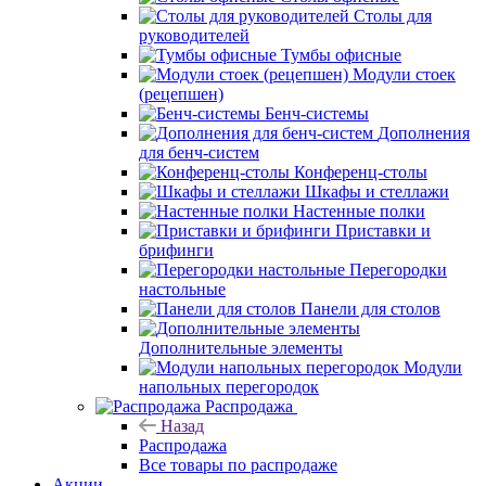
Столы для
руководителей
Тумбы офисные
Модули стоек
(рецепшен)
Бенч-системы
Дополнения
для бенч-систем
Конференц-столы
Шкафы и стеллажи
Настенные полки
Приставки и
брифинги
Перегородки
настольные
Панели для столов
Дополнительные элементы
Модули
напольных перегородок
Распродажа
Назад
Распродажа
Все товары по распродаже
Акции