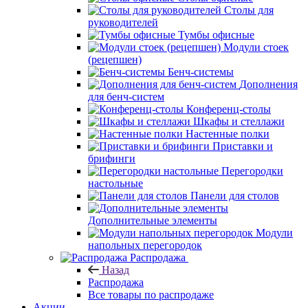
Столы для
руководителей
Тумбы офисные
Модули стоек
(рецепшен)
Бенч-системы
Дополнения
для бенч-систем
Конференц-столы
Шкафы и стеллажи
Настенные полки
Приставки и
брифинги
Перегородки
настольные
Панели для столов
Дополнительные элементы
Модули
напольных перегородок
Распродажа
Назад
Распродажа
Все товары по распродаже
Акции