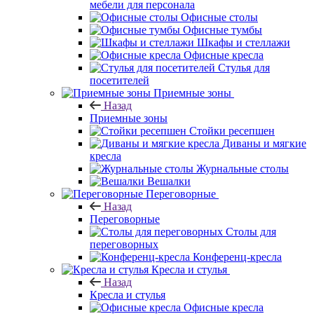
мебели для персонала
Офисные столы
Офисные тумбы
Шкафы и стеллажи
Офисные кресла
Стулья для
посетителей
Приемные зоны
Назад
Приемные зоны
Стойки ресепшен
Диваны и мягкие
кресла
Журнальные столы
Вешалки
Переговорные
Назад
Переговорные
Столы для
переговорных
Конференц-кресла
Кресла и стулья
Назад
Кресла и стулья
Офисные кресла