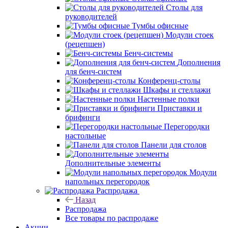
Столы для
руководителей
Тумбы офисные
Модули стоек
(рецепшен)
Бенч-системы
Дополнения
для бенч-систем
Конференц-столы
Шкафы и стеллажи
Настенные полки
Приставки и
брифинги
Перегородки
настольные
Панели для столов
Дополнительные элементы
Модули
напольных перегородок
Распродажа
Назад
Распродажа
Все товары по распродаже
Акции