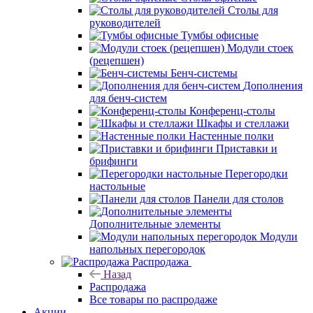
Столы для
руководителей
Тумбы офисные
Модули стоек
(рецепшен)
Бенч-системы
Дополнения
для бенч-систем
Конференц-столы
Шкафы и стеллажи
Настенные полки
Приставки и
брифинги
Перегородки
настольные
Панели для столов
Дополнительные элементы
Модули
напольных перегородок
Распродажа
Назад
Распродажа
Все товары по распродаже
Акции