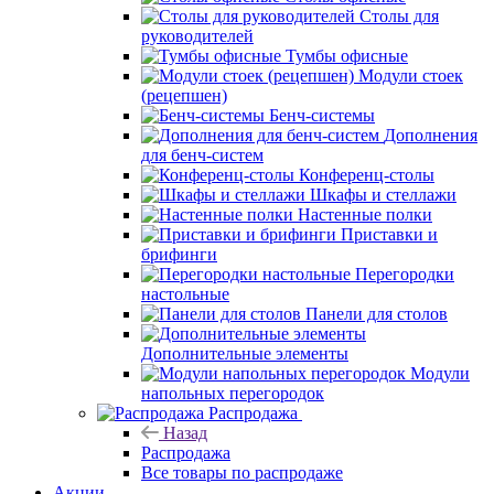
Столы для
руководителей
Тумбы офисные
Модули стоек
(рецепшен)
Бенч-системы
Дополнения
для бенч-систем
Конференц-столы
Шкафы и стеллажи
Настенные полки
Приставки и
брифинги
Перегородки
настольные
Панели для столов
Дополнительные элементы
Модули
напольных перегородок
Распродажа
Назад
Распродажа
Все товары по распродаже
Акции