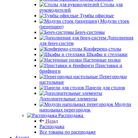
Столы для
руководителей
Тумбы офисные
Модули стоек
(рецепшен)
Бенч-системы
Дополнения
для бенч-систем
Конференц-столы
Шкафы и стеллажи
Настенные полки
Приставки и
брифинги
Перегородки
настольные
Панели для столов
Дополнительные элементы
Модули
напольных перегородок
Распродажа
Назад
Распродажа
Все товары по распродаже
Акции