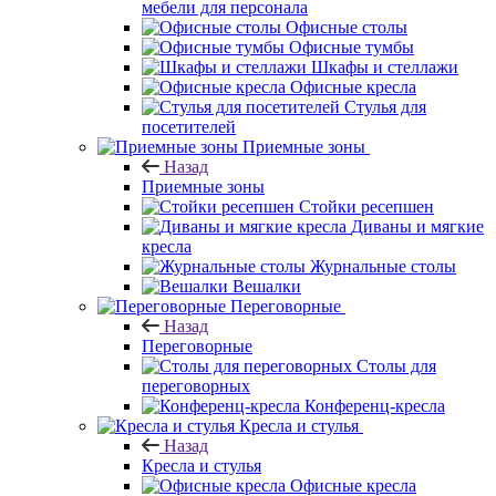
мебели для персонала
Офисные столы
Офисные тумбы
Шкафы и стеллажи
Офисные кресла
Стулья для
посетителей
Приемные зоны
Назад
Приемные зоны
Стойки ресепшен
Диваны и мягкие
кресла
Журнальные столы
Вешалки
Переговорные
Назад
Переговорные
Столы для
переговорных
Конференц-кресла
Кресла и стулья
Назад
Кресла и стулья
Офисные кресла