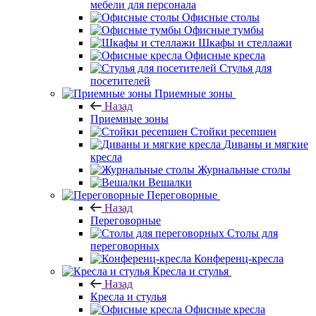
мебели для персонала
Офисные столы
Офисные тумбы
Шкафы и стеллажи
Офисные кресла
Стулья для
посетителей
Приемные зоны
Назад
Приемные зоны
Стойки ресепшен
Диваны и мягкие
кресла
Журнальные столы
Вешалки
Переговорные
Назад
Переговорные
Столы для
переговорных
Конференц-кресла
Кресла и стулья
Назад
Кресла и стулья
Офисные кресла