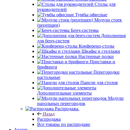
Столы для
руководителей
Тумбы офисные
Модули стоек
(рецепшен)
Бенч-системы
Дополнения
для бенч-систем
Конференц-столы
Шкафы и стеллажи
Настенные полки
Приставки и
брифинги
Перегородки
настольные
Панели для столов
Дополнительные элементы
Модули
напольных перегородок
Распродажа
Назад
Распродажа
Все товары по распродаже
Акции