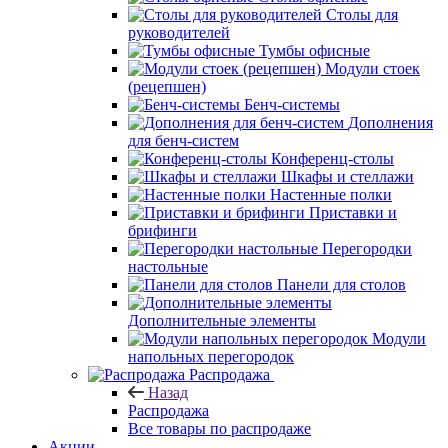
Столы для
руководителей
Тумбы офисные
Модули стоек
(рецепшен)
Бенч-системы
Дополнения
для бенч-систем
Конференц-столы
Шкафы и стеллажи
Настенные полки
Приставки и
брифинги
Перегородки
настольные
Панели для столов
Дополнительные элементы
Модули
напольных перегородок
Распродажа
Назад
Распродажа
Все товары по распродаже
Акции