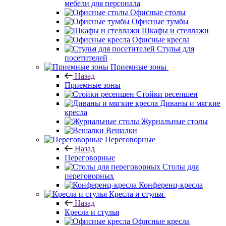
мебели для персонала
Офисные столы
Офисные тумбы
Шкафы и стеллажи
Офисные кресла
Стулья для
посетителей
Приемные зоны
Назад
Приемные зоны
Стойки ресепшен
Диваны и мягкие
кресла
Журнальные столы
Вешалки
Переговорные
Назад
Переговорные
Столы для
переговорных
Конференц-кресла
Кресла и стулья
Назад
Кресла и стулья
Офисные кресла