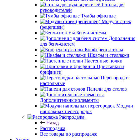
Столы для
руководителей
Тумбы офисные
Модули стоек
(рецепшен)
Бенч-системы
Дополнения
для бенч-систем
Конференц-столы
Шкафы и стеллажи
Настенные полки
Приставки и
брифинги
Перегородки
настольные
Панели для столов
Дополнительные элементы
Модули
напольных перегородок
Распродажа
Назад
Распродажа
Все товары по распродаже
Акции