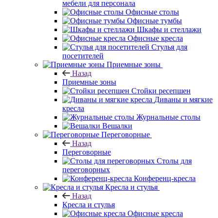
мебели для персонала
Офисные столы
Офисные тумбы
Шкафы и стеллажи
Офисные кресла
Стулья для
посетителей
Приемные зоны
Назад
Приемные зоны
Стойки ресепшен
Диваны и мягкие
кресла
Журнальные столы
Вешалки
Переговорные
Назад
Переговорные
Столы для
переговорных
Конференц-кресла
Кресла и стулья
Назад
Кресла и стулья
Офисные кресла