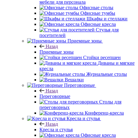
мебели для персонала
Офисные столы
Офисные тумбы
Шкафы и стеллажи
Офисные кресла
Стулья для
посетителей
Приемные зоны
Назад
Приемные зоны
Стойки ресепшен
Диваны и мягкие
кресла
Журнальные столы
Вешалки
Переговорные
Назад
Переговорные
Столы для
переговорных
Конференц-кресла
Кресла и стулья
Назад
Кресла и стулья
Офисные кресла