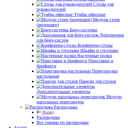
Столы для
руководителей
Тумбы офисные
Модули стоек
(рецепшен)
Бенч-системы
Дополнения
для бенч-систем
Конференц-столы
Шкафы и стеллажи
Настенные полки
Приставки и
брифинги
Перегородки
настольные
Панели для столов
Дополнительные элементы
Модули
напольных перегородок
Распродажа
Назад
Распродажа
Все товары по распродаже
Акции