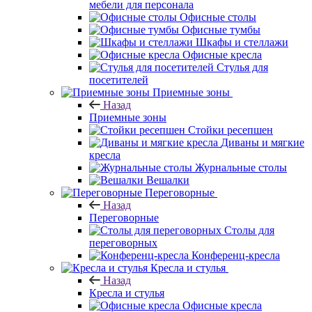
мебели для персонала
Офисные столы
Офисные тумбы
Шкафы и стеллажи
Офисные кресла
Стулья для
посетителей
Приемные зоны
Назад
Приемные зоны
Стойки ресепшен
Диваны и мягкие
кресла
Журнальные столы
Вешалки
Переговорные
Назад
Переговорные
Столы для
переговорных
Конференц-кресла
Кресла и стулья
Назад
Кресла и стулья
Офисные кресла