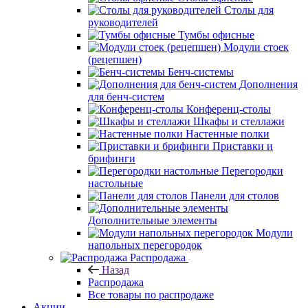
Столы для
руководителей
Тумбы офисные
Модули стоек
(рецепшен)
Бенч-системы
Дополнения
для бенч-систем
Конференц-столы
Шкафы и стеллажи
Настенные полки
Приставки и
брифинги
Перегородки
настольные
Панели для столов
Дополнительные элементы
Модули
напольных перегородок
Распродажа
Назад
Распродажа
Все товары по распродаже
Акции