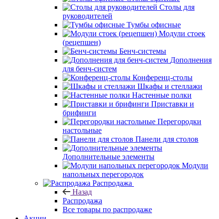
Столы для
руководителей
Тумбы офисные
Модули стоек
(рецепшен)
Бенч-системы
Дополнения
для бенч-систем
Конференц-столы
Шкафы и стеллажи
Настенные полки
Приставки и
брифинги
Перегородки
настольные
Панели для столов
Дополнительные элементы
Модули
напольных перегородок
Распродажа
Назад
Распродажа
Все товары по распродаже
Акции