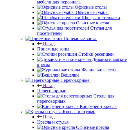
мебели для персонала
Офисные столы
Офисные тумбы
Шкафы и стеллажи
Офисные кресла
Стулья для
посетителей
Приемные зоны
Назад
Приемные зоны
Стойки ресепшен
Диваны и мягкие
кресла
Журнальные столы
Вешалки
Переговорные
Назад
Переговорные
Столы для
переговорных
Конференц-кресла
Кресла и стулья
Назад
Кресла и стулья
Офисные кресла