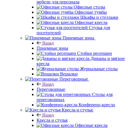
мебели для персонала
Офисные столы
Офисные тумбы
Шкафы и стеллажи
Офисные кресла
Стулья для
посетителей
Приемные зоны
Назад
Приемные зоны
Стойки ресепшен
Диваны и мягкие
кресла
Журнальные столы
Вешалки
Переговорные
Назад
Переговорные
Столы для
переговорных
Конференц-кресла
Кресла и стулья
Назад
Кресла и стулья
Офисные кресла