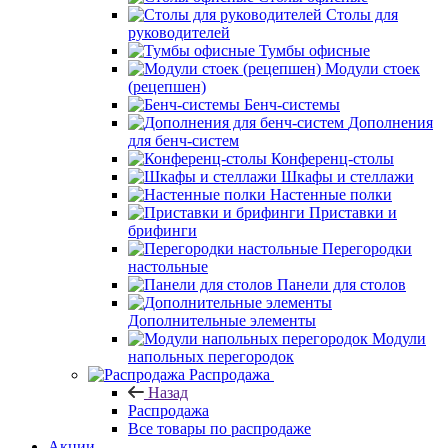
Столы для
руководителей
Тумбы офисные
Модули стоек
(рецепшен)
Бенч-системы
Дополнения
для бенч-систем
Конференц-столы
Шкафы и стеллажи
Настенные полки
Приставки и
брифинги
Перегородки
настольные
Панели для столов
Дополнительные элементы
Модули
напольных перегородок
Распродажа
Назад
Распродажа
Все товары по распродаже
Акции