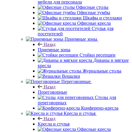
мебели для персонала
Офисные столы
Офисные тумбы
Шкафы и стеллажи
Офисные кресла
Стулья для
посетителей
Приемные зоны
Назад
Приемные зоны
Стойки ресепшен
Диваны и мягкие
кресла
Журнальные столы
Вешалки
Переговорные
Назад
Переговорные
Столы для
переговорных
Конференц-кресла
Кресла и стулья
Назад
Кресла и стулья
Офисные кресла