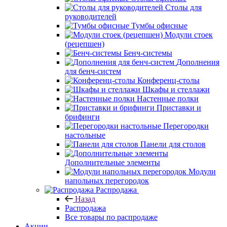
Столы для
руководителей
Тумбы офисные
Модули стоек
(рецепшен)
Бенч-системы
Дополнения
для бенч-систем
Конференц-столы
Шкафы и стеллажи
Настенные полки
Приставки и
брифинги
Перегородки
настольные
Панели для столов
Дополнительные элементы
Модули
напольных перегородок
Распродажа
Назад
Распродажа
Все товары по распродаже
Акции