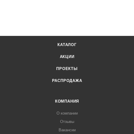
ЭВОЛЮШН могут быть выполнены в обивках из ткани и
искусственной кожи. Многообразие цветовых решений
позволит оформить офисный интерьер максимально
стильно.
КАТАЛОГ
АКЦИИ
ПРОЕКТЫ
РАСПРОДАЖА
КОМПАНИЯ
О компании
Отзывы
Вакансии