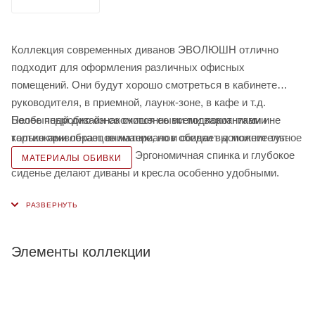
Коллекция современных диванов ЭВОЛЮШН отлично
подходит для оформления различных офисных
помещений. Они будут хорошо смотреться в кабинете
руководителя, в приемной, лаунж-зоне, в кафе и т.д.
Необычный дизайн со скошенными подлокотниками не
Более подробно ознакомится со всеми вариантами и
только привлекает внимание, но и создает дополнительное
картинками образцов материалов обивки вы можете тут:
пространство и комфорт. Эргономичная спинка и глубокое
МАТЕРИАЛЫ ОБИВКИ
сиденье делают диваны и кресла особенно удобными.
Надежные хромированные опоры дополняют их внешний
вид. Модульные элементы ЭВОЛЮШН могут
использоваться самостоятельно или вместе с другими
элементами коллекции. Они не скрепляются между собой,
Элементы коллекции
поэтому при необходимости их легко переставить.
Коллекция включает в себя стол и пуф, которые прекрасно
дополнят любой интерьер и помогут комплексно завершить
его оформление в едином стиле. Все элементы