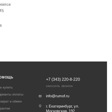
епятся
MS
а
%;
%;
ОМОЩЬ
+7 (343) 220-8-220
ЗАКАЗАТЬ ЗВОНОК
к купить
арианты оплаты
info@rumof.ru
зврат и обмен
г. Екатеринбург, ул.
рантии
Московская, 192