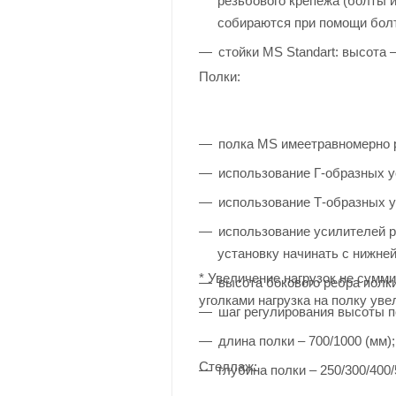
резьбового крепежа (болты и
собираются при помощи бол
стойки MS Standart: высота 
Полки:
полка MS имеетравномерно р
использование Г-образных у
использование Т-образных у
использование усилителей р
установку начинать с нижней
* Увеличение нагрузок не сумми
высота бокового ребра полки
уголками нагрузка на полку ув
шаг регулирования высоты п
длина полки – 700/1000 (мм);
Стеллаж:
глубина полки – 250/300/400/