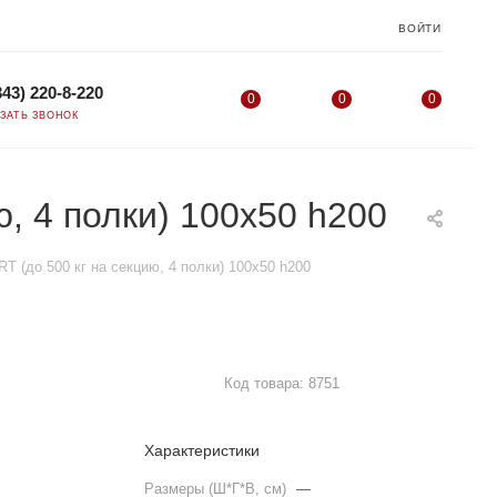
ВОЙТИ
343) 220-8-220
0
0
0
АЗАТЬ ЗВОНОК
, 4 полки) 100x50 h200
(до 500 кг на секцию, 4 полки) 100x50 h200
Код товара:
8751
Характеристики
Размеры (Ш*Г*В, см)
—