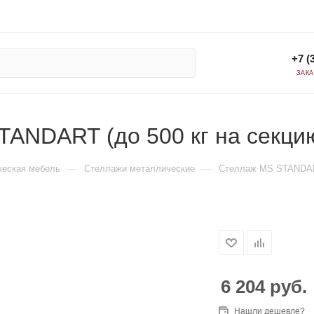
+7 (
ЗАК
ANDART (до 500 кг на секцию
—
—
еская мебель
Стеллажи металлические
Стеллаж MS STANDART 
6 204
руб.
Нашли дешевле?