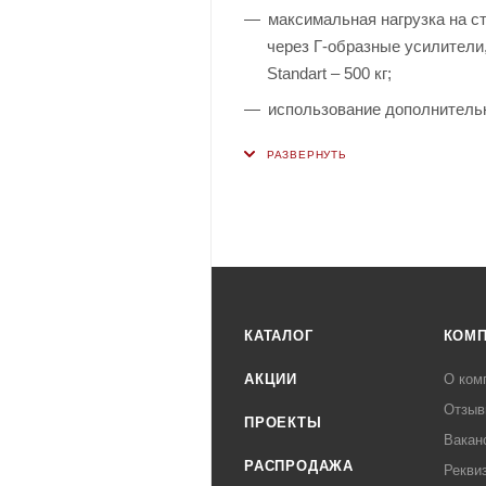
максимальная нагрузка на с
через Г-образные усилители
Standart – 500 кг;
использование дополнительно
увеличивает грузоподъемнос
использование Г-образных у
использование Т-образных у
рекомендовано использовать
цвет: серый полуматовый (R
тип покрытия: порошковое.
КАТАЛОГ
КОМ
АКЦИИ
О ком
Отзыв
ПРОЕКТЫ
Вакан
РАСПРОДАЖА
Рекви