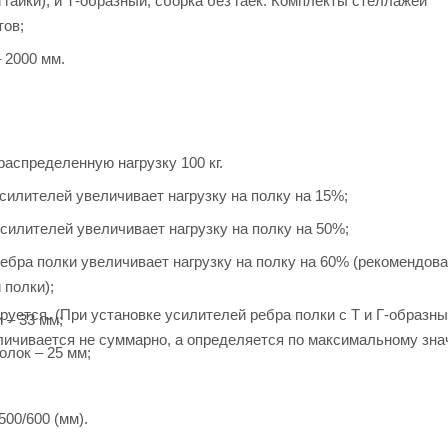
 гайки), и Т-образный, сборка без гаек. Комплекты стеллажей
тов;
– 2000 мм.
аспределенную нагрузку 100 кг.
силителей увеличивает нагрузку на полку на 15%;
силителей увеличивает нагрузку на полку на 50%;
ебра полки увеличивает нагрузку на полку на 60% (рекомендов
 полки);
руется. (При установке усилителей ребра полки с Т и Г-образн
 – 33 мм;
еличивается не суммарно, а определяется по максимальному зн
олок – 25 мм;
500/600 (мм).