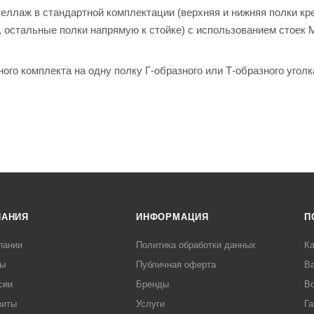
теллаж в стандартной комплектации (верхняя и нижняя полки кр
, остальные полки напрямую к стойке) с использованием стоек 
го комплекта на одну полку Г-образного или Т-образного уголк
ть на 10%;
силителей на всех полках увеличивает грузоподъемность на 20
силителей на всех полках увеличивает грузоподъемность на 50
 пластиковые подпятники;
AL 7038);
ПАНИЯ
ИНФОРМАЦИЯ
П
пании
Политика обработки данных
Ка
ы
Публичная оферта
В
сии
Бренды
Во
зиты
Услуги
Га