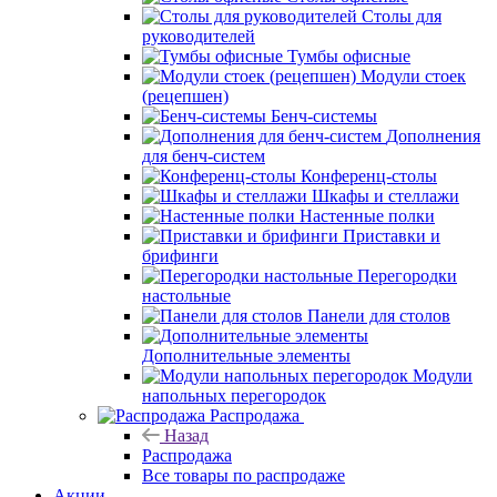
Столы для
руководителей
Тумбы офисные
Модули стоек
(рецепшен)
Бенч-системы
Дополнения
для бенч-систем
Конференц-столы
Шкафы и стеллажи
Настенные полки
Приставки и
брифинги
Перегородки
настольные
Панели для столов
Дополнительные элементы
Модули
напольных перегородок
Распродажа
Назад
Распродажа
Все товары по распродаже
Акции