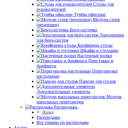
Столы для
руководителей
Тумбы офисные
Модули стоек
(рецепшен)
Бенч-системы
Дополнения
для бенч-систем
Конференц-столы
Шкафы и стеллажи
Настенные полки
Приставки и
брифинги
Перегородки
настольные
Панели для столов
Дополнительные элементы
Модули
напольных перегородок
Распродажа
Назад
Распродажа
Все товары по распродаже
Акции