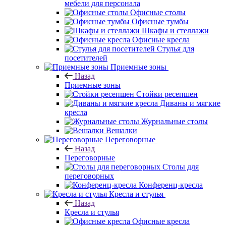
мебели для персонала
Офисные столы
Офисные тумбы
Шкафы и стеллажи
Офисные кресла
Стулья для
посетителей
Приемные зоны
Назад
Приемные зоны
Стойки ресепшен
Диваны и мягкие
кресла
Журнальные столы
Вешалки
Переговорные
Назад
Переговорные
Столы для
переговорных
Конференц-кресла
Кресла и стулья
Назад
Кресла и стулья
Офисные кресла