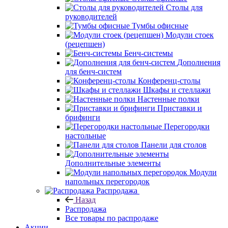
Столы для
руководителей
Тумбы офисные
Модули стоек
(рецепшен)
Бенч-системы
Дополнения
для бенч-систем
Конференц-столы
Шкафы и стеллажи
Настенные полки
Приставки и
брифинги
Перегородки
настольные
Панели для столов
Дополнительные элементы
Модули
напольных перегородок
Распродажа
Назад
Распродажа
Все товары по распродаже
Акции