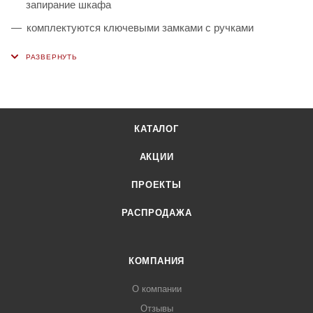
запирание шкафа
комплектуются ключевыми замками с ручками
2 уровня хранения (1 полка в комплекте)
максимальная нагрузка на полку - 60 кг
Под заказ возможна окраска передних панелей в другие
цвета из палитры производителя
КАТАЛОГ
поставляются в разобранном виде
АКЦИИ
ПРОЕКТЫ
РАСПРОДАЖА
КОМПАНИЯ
О компании
Отзывы