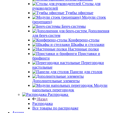
Столы для
руководителей
Тумбы офисные
Модули стоек
(рецепшен)
Бенч-системы
Дополнения
для бенч-систем
Конференц-столы
Шкафы и стеллажи
Настенные полки
Приставки и
брифинги
Перегородки
настольные
Панели для столов
Дополнительные элементы
Модули
напольных перегородок
Распродажа
Назад
Распродажа
Все товары по распродаже
Акции