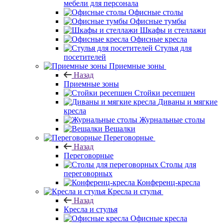
мебели для персонала
Офисные столы
Офисные тумбы
Шкафы и стеллажи
Офисные кресла
Стулья для
посетителей
Приемные зоны
Назад
Приемные зоны
Стойки ресепшен
Диваны и мягкие
кресла
Журнальные столы
Вешалки
Переговорные
Назад
Переговорные
Столы для
переговорных
Конференц-кресла
Кресла и стулья
Назад
Кресла и стулья
Офисные кресла