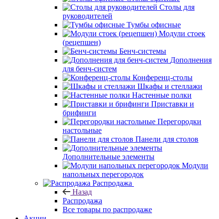
Столы для
руководителей
Тумбы офисные
Модули стоек
(рецепшен)
Бенч-системы
Дополнения
для бенч-систем
Конференц-столы
Шкафы и стеллажи
Настенные полки
Приставки и
брифинги
Перегородки
настольные
Панели для столов
Дополнительные элементы
Модули
напольных перегородок
Распродажа
Назад
Распродажа
Все товары по распродаже
Акции