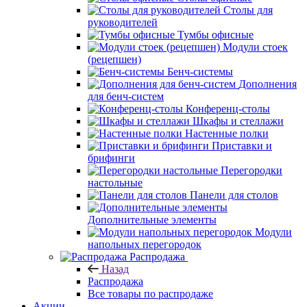
Столы для
руководителей
Тумбы офисные
Модули стоек
(рецепшен)
Бенч-системы
Дополнения
для бенч-систем
Конференц-столы
Шкафы и стеллажи
Настенные полки
Приставки и
брифинги
Перегородки
настольные
Панели для столов
Дополнительные элементы
Модули
напольных перегородок
Распродажа
Назад
Распродажа
Все товары по распродаже
Акции