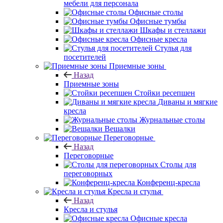
мебели для персонала
Офисные столы
Офисные тумбы
Шкафы и стеллажи
Офисные кресла
Стулья для
посетителей
Приемные зоны
Назад
Приемные зоны
Стойки ресепшен
Диваны и мягкие
кресла
Журнальные столы
Вешалки
Переговорные
Назад
Переговорные
Столы для
переговорных
Конференц-кресла
Кресла и стулья
Назад
Кресла и стулья
Офисные кресла