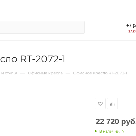
+7 (
ЗАК
ло RT-2072-1
—
—
 и стулья
Офисные кресла
Офисное кресло RT-2072-1
22 720
руб
В наличии: 17