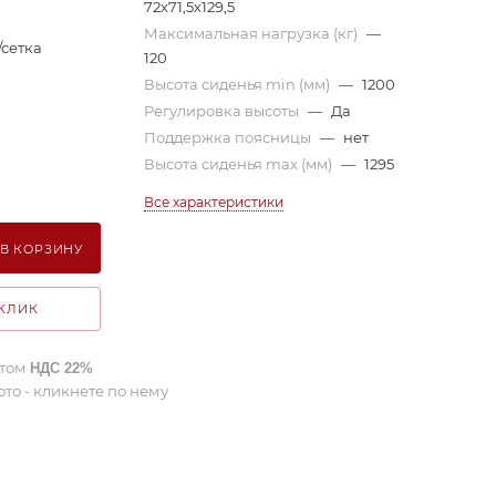
72х71,5х129,5
Максимальная нагрузка (кг)
—
/сетка
120
Высота сиденья min (мм)
—
1200
Регулировка высоты
—
Да
Поддержка поясницы
—
нет
Высота сиденья max (мм)
—
1295
Все характеристики
В КОРЗИНУ
 КЛИК
етом
НДС 22%
ото - кликнете по нему