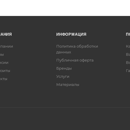
ПАНИЯ
ИНФОРМАЦИЯ
П
мпании
Политика обработки
К
данных
вы
В
Публичная оферта
нсии
В
Бренды
изиты
Г
Услуги
акты
Материалы