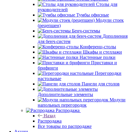
Столы для
руководителей
Тумбы офисные
Модули стоек
(рецепшен)
Бенч-системы
Дополнения
для бенч-систем
Конференц-столы
Шкафы и стеллажи
Настенные полки
Приставки и
брифинги
Перегородки
настольные
Панели для столов
Дополнительные элементы
Модули
напольных перегородок
Распродажа
Назад
Распродажа
Все товары по распродаже
Акции