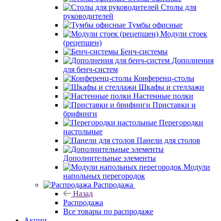
Столы для
руководителей
Тумбы офисные
Модули стоек
(рецепшен)
Бенч-системы
Дополнения
для бенч-систем
Конференц-столы
Шкафы и стеллажи
Настенные полки
Приставки и
брифинги
Перегородки
настольные
Панели для столов
Дополнительные элементы
Модули
напольных перегородок
Распродажа
Назад
Распродажа
Все товары по распродаже
Акции