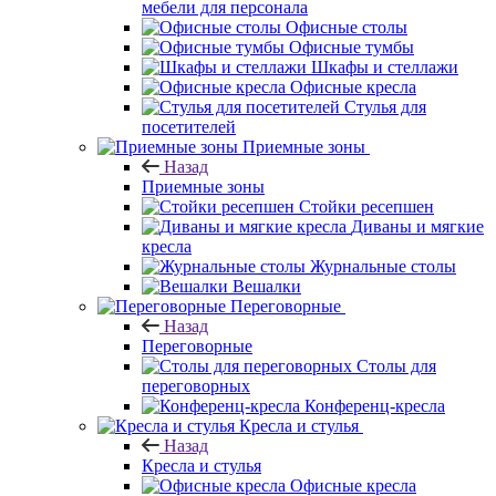
мебели для персонала
Офисные столы
Офисные тумбы
Шкафы и стеллажи
Офисные кресла
Стулья для
посетителей
Приемные зоны
Назад
Приемные зоны
Стойки ресепшен
Диваны и мягкие
кресла
Журнальные столы
Вешалки
Переговорные
Назад
Переговорные
Столы для
переговорных
Конференц-кресла
Кресла и стулья
Назад
Кресла и стулья
Офисные кресла