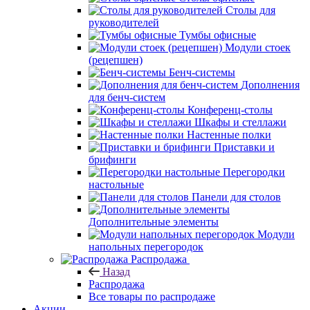
Столы для
руководителей
Тумбы офисные
Модули стоек
(рецепшен)
Бенч-системы
Дополнения
для бенч-систем
Конференц-столы
Шкафы и стеллажи
Настенные полки
Приставки и
брифинги
Перегородки
настольные
Панели для столов
Дополнительные элементы
Модули
напольных перегородок
Распродажа
Назад
Распродажа
Все товары по распродаже
Акции