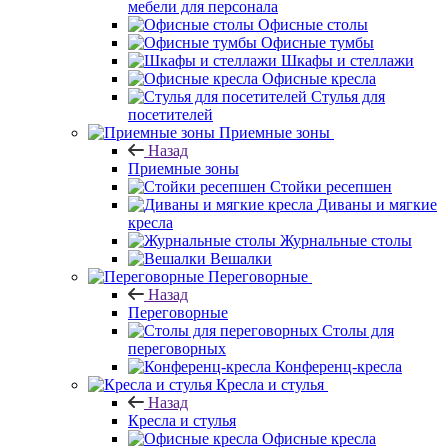
мебели для персонала
Офисные столы
Офисные тумбы
Шкафы и стеллажи
Офисные кресла
Стулья для
посетителей
Приемные зоны
Назад
Приемные зоны
Стойки ресепшен
Диваны и мягкие
кресла
Журнальные столы
Вешалки
Переговорные
Назад
Переговорные
Столы для
переговорных
Конференц-кресла
Кресла и стулья
Назад
Кресла и стулья
Офисные кресла