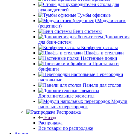
Столы для
руководителей
Тумбы офисные
Модули стоек
(рецепшен)
Бенч-системы
Дополнения
для бенч-систем
Конференц-столы
Шкафы и стеллажи
Настенные полки
Приставки и
брифинги
Перегородки
настольные
Панели для столов
Дополнительные элементы
Модули
напольных перегородок
Распродажа
Назад
Распродажа
Все товары по распродаже
Акции