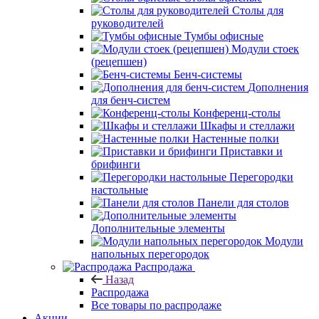
Столы для
руководителей
Тумбы офисные
Модули стоек
(рецепшен)
Бенч-системы
Дополнения
для бенч-систем
Конференц-столы
Шкафы и стеллажи
Настенные полки
Приставки и
брифинги
Перегородки
настольные
Панели для столов
Дополнительные элементы
Модули
напольных перегородок
Распродажа
Назад
Распродажа
Все товары по распродаже
Акции