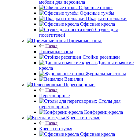
мебели для персонала
Офисные столы
Офисные тумбы
Шкафы и стеллажи
Офисные кресла
Стулья для
посетителей
Приемные зоны
Назад
Приемные зоны
Стойки ресепшен
Диваны и мягкие
кресла
Журнальные столы
Вешалки
Переговорные
Назад
Переговорные
Столы для
переговорных
Конференц-кресла
Кресла и стулья
Назад
Кресла и стулья
Офисные кресла