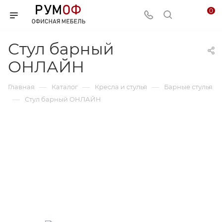
0
Стул барный
ОНЛАЙН
—
—
—
Главная
Каталог
Кресла и стулья
Барные стулья
—
Стул барный ОНЛАЙН