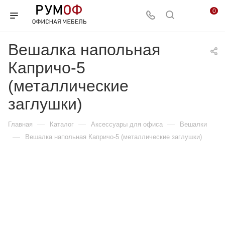
0
Вешалка напольная
Капричо-5
(металлические
заглушки)
—
—
—
Главная
Каталог
Аксессуары для офиса
Вешалки
—
Вешалка напольная Капричо-5 (металлические заглушки)