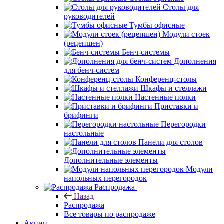
Столы для
руководителей
Тумбы офисные
Модули стоек
(рецепшен)
Бенч-системы
Дополнения
для бенч-систем
Конференц-столы
Шкафы и стеллажи
Настенные полки
Приставки и
брифинги
Перегородки
настольные
Панели для столов
Дополнительные элементы
Модули
напольных перегородок
Распродажа
Назад
Распродажа
Все товары по распродаже
Акции