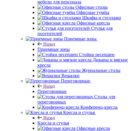
мебели для персонала
Офисные столы
Офисные тумбы
Шкафы и стеллажи
Офисные кресла
Стулья для
посетителей
Приемные зоны
Назад
Приемные зоны
Стойки ресепшен
Диваны и мягкие
кресла
Журнальные столы
Вешалки
Переговорные
Назад
Переговорные
Столы для
переговорных
Конференц-кресла
Кресла и стулья
Назад
Кресла и стулья
Офисные кресла