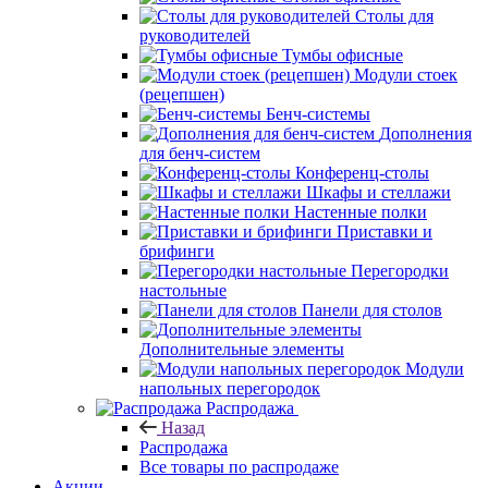
Столы для
руководителей
Тумбы офисные
Модули стоек
(рецепшен)
Бенч-системы
Дополнения
для бенч-систем
Конференц-столы
Шкафы и стеллажи
Настенные полки
Приставки и
брифинги
Перегородки
настольные
Панели для столов
Дополнительные элементы
Модули
напольных перегородок
Распродажа
Назад
Распродажа
Все товары по распродаже
Акции