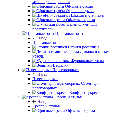
мебели для персонала
Офисные столы
Офисные тумбы
Шкафы и стеллажи
Офисные кресла
Стулья для
посетителей
Приемные зоны
Назад
Приемные зоны
Стойки ресепшен
Диваны и мягкие
кресла
Журнальные столы
Вешалки
Переговорные
Назад
Переговорные
Столы для
переговорных
Конференц-кресла
Кресла и стулья
Назад
Кресла и стулья
Офисные кресла