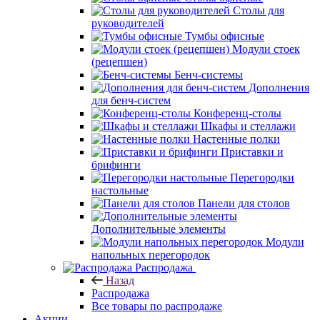
Столы для
руководителей
Тумбы офисные
Модули стоек
(рецепшен)
Бенч-системы
Дополнения
для бенч-систем
Конференц-столы
Шкафы и стеллажи
Настенные полки
Приставки и
брифинги
Перегородки
настольные
Панели для столов
Дополнительные элементы
Модули
напольных перегородок
Распродажа
Назад
Распродажа
Все товары по распродаже
Акции