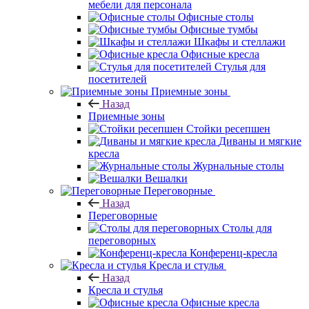
мебели для персонала
Офисные столы
Офисные тумбы
Шкафы и стеллажи
Офисные кресла
Стулья для
посетителей
Приемные зоны
Назад
Приемные зоны
Стойки ресепшен
Диваны и мягкие
кресла
Журнальные столы
Вешалки
Переговорные
Назад
Переговорные
Столы для
переговорных
Конференц-кресла
Кресла и стулья
Назад
Кресла и стулья
Офисные кресла