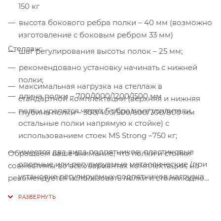
150 кг
высота бокового ребра полки – 40 мм (возможно
изготовление с боковым ребром 33 мм)
Стеллаж:
шаг регулирования высоты полок – 25 мм;
рекомендовано установку начинать с нижней
полки;
максимальная нагрузка на стеллаж в
длина полки – 700/1000/1200/1500 мм
стандартной комплектации (верхняя и нижняя
полки крепятся через Г-образные усилители,
глубина полки – 300/400/500/600/700/800 мм
остальные полки напрямую к стойке) с
использованием стоек MS Strong –750 кг;
имеется два вида подпятников: пластиковые
Обращаем ваше внимание, что полки и стойки
опорные или регулируемые металлические (при
совместимы во всех вариантах комплектации, но
установке регулируемых подпятников нагрузка
рекомендуется использовать полки и стойки одной
снижается до 400 кг, увеличение
серии; усилители ребра подходят ко всем видам
грузоподъемности за счет использования
полок серии MS (Standart, Strong, Hard).
усилителей невозможно);