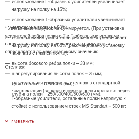
использование Г-образных усилителей увеличивает
нагрузку на полку на 15%;
использование Т-образных усилителей увеличивает
нагрузку на полку на 50%;
* Увеличение нагрузок не суммируется. (При установке
усилителей ребра полки с Т и Г-образными уголками
использование усилителей ребра полки увеличивает
нагрузка на полку увеличивается не суммарно, а
нагрузку на полку на 60% (рекомендовано установку
определяется по максимальному значению
начинать с нижней полки);
высота бокового ребра полки – 33 мм;
Стеллаж:
шаг регулирования высоты полок – 25 мм;
максимальная нагрузка на стеллаж в стандартной
длина полки – 700/1000 (мм);
комплектации (верхняя и нижняя полки крепятся через
глубина полки – 250/300/400/500/600 (мм).
Г-образные усилители, остальные полки напрямую к
стойке) с использованием стоек MS Standart – 500 кг;
использование дополнительного комплекта на одну
полку Г-образного или Т-образного уголка увеличивает
грузоподъемность на 10%;