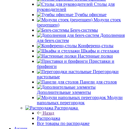
Столы для
руководителей
Тумбы офисные
Модули стоек
(рецепшен)
Бенч-системы
Дополнения
для бенч-систем
Конференц-столы
Шкафы и стеллажи
Настенные полки
Приставки и
брифинги
Перегородки
настольные
Панели для столов
Дополнительные элементы
Модули
напольных перегородок
Распродажа
Назад
Распродажа
Все товары по распродаже
Акции