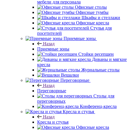
мебели для персонала
Офисные столы
Офисные тумбы
Шкафы и стеллажи
Офисные кресла
Стулья для
посетителей
Приемные зоны
Назад
Приемные зоны
Стойки ресепшен
Диваны и мягкие
кресла
Журнальные столы
Вешалки
Переговорные
Назад
Переговорные
Столы для
переговорных
Конференц-кресла
Кресла и стулья
Назад
Кресла и стулья
Офисные кресла