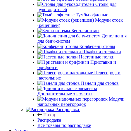
Столы для
руководителей
Тумбы офисные
Модули стоек
(рецепшен)
Бенч-системы
Дополнения
для бенч-систем
Конференц-столы
Шкафы и стеллажи
Настенные полки
Приставки и
брифинги
Перегородки
настольные
Панели для столов
Дополнительные элементы
Модули
напольных перегородок
Распродажа
Назад
Распродажа
Все товары по распродаже
Акции