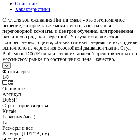
Описание
Характеристики
Стул для зон ожидания Пинин смарт - это эргономичное
решение, которое также может использоваться для
переговорной комнаты, и центров обучения, для проведения
различного рода конференций. У стула металлические
"опоры" черного цвета, обивка спинки - черная сетка, сиденье
выполнено из черной износостойкой дышащей ткани. Стул
Pinin smart D065F одна из лучших моделей представленных на
Российском рынке по соотношению цена - качество.
Фотогалерея
1/0
—
Основные
Артикул
D065F
Страна производства
Китай
Гарантия (мес.)
12
Размеры и вес
Размеры (Ш*Г*В, см)
60*53*85