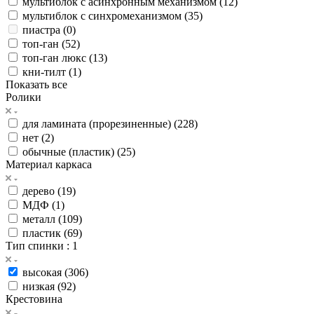
мультиблок с асинхронным механизмом (
12
)
мультиблок с синхромеханизмом (
35
)
пиастра (
0
)
топ-ган (
52
)
топ-ган люкс (
13
)
кни-тилт (
1
)
Показать все
Ролики
для ламината (прорезиненные) (
228
)
нет (
2
)
обычные (пластик) (
25
)
Материал каркаса
дерево (
19
)
МДФ (
1
)
металл (
109
)
пластик (
69
)
Тип спинки
: 1
высокая (
306
)
низкая (
92
)
Крестовина