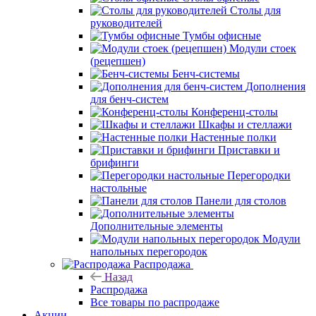
Столы для
руководителей
Тумбы офисные
Модули стоек
(рецепшен)
Бенч-системы
Дополнения
для бенч-систем
Конференц-столы
Шкафы и стеллажи
Настенные полки
Приставки и
брифинги
Перегородки
настольные
Панели для столов
Дополнительные элементы
Модули
напольных перегородок
Распродажа
Назад
Распродажа
Все товары по распродаже
Акции