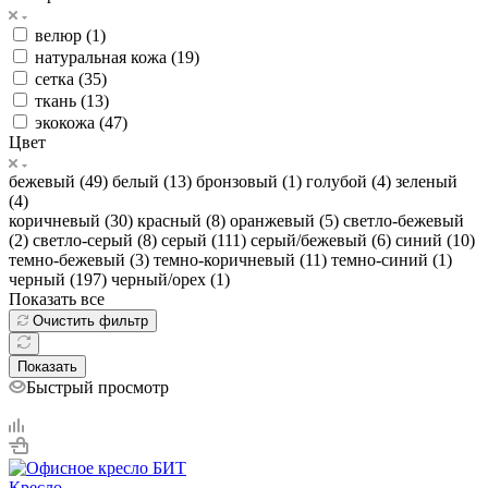
велюр (
1
)
натуральная кожа (
19
)
сетка (
35
)
ткань (
13
)
экокожа (
47
)
Цвет
бежевый (
49
)
белый (
13
)
бронзовый (
1
)
голубой (
4
)
зеленый
(
4
)
коричневый (
30
)
красный (
8
)
оранжевый (
5
)
светло-бежевый
(
2
)
светло-серый (
8
)
серый (
111
)
серый/бежевый (
6
)
синий (
10
)
темно-бежевый (
3
)
темно-коричневый (
11
)
темно-синий (
1
)
черный (
197
)
черный/орех (
1
)
Показать все
Очистить фильтр
Показать
Быстрый просмотр
Кресло