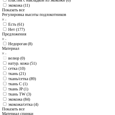
пластик с накладкой из экокожи (
6
)
экокожа (
11
)
Показать все
Регулировка высоты подлокотников
Есть (
61
)
Нет (
177
)
Предложения
Недорогая (
8
)
Материал
велюр (
0
)
натур. кожа (
51
)
сетка (
10
)
ткань (
21
)
ткань/сетка (
89
)
ткань C (
1
)
ткань JP (
1
)
ткань TW (
3
)
экокожа (
84
)
экокожа/сетка (
4
)
Показать все
Материал спинки