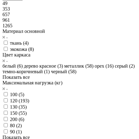
49
353
657
961
1265
Материал основной
ткань (
4
)
экокожа (
8
)
Цвет каркаса
белый (
6
)
дерево красное (
3
)
металлик (
58
)
орех (
16
)
серый (
2
)
темно-коричневый (
1
)
черный (
58
)
Показать все
Максимальная нагрузка (кг)
100 (
5
)
120 (
193
)
130 (
35
)
150 (
55
)
200 (
6
)
80 (
2
)
90 (
1
)
Показать все