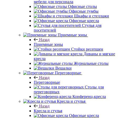
мебели для персонала
Офисные столы
Офисные тумбы
Шкафы и стеллажи
Офисные кресла
Стулья для
посетителей
Приемные зоны
Назад
Приемные зоны
Стойки ресепшен
Диваны и мягкие
кресла
Журнальные столы
Вешалки
Переговорные
Назад
Переговорные
Столы для
переговорных
Конференц-кресла
Кресла и стулья
Назад
Кресла и стулья
Офисные кресла