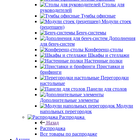
Столы для
руководителей
Тумбы офисные
Модули стоек
(рецепшен)
Бенч-системы
Дополнения
для бенч-систем
Конференц-столы
Шкафы и стеллажи
Настенные полки
Приставки и
брифинги
Перегородки
настольные
Панели для столов
Дополнительные элементы
Модули
напольных перегородок
Распродажа
Назад
Распродажа
Все товары по распродаже
Акции