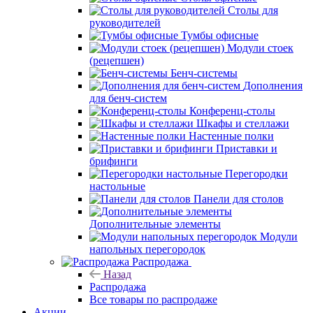
Столы для
руководителей
Тумбы офисные
Модули стоек
(рецепшен)
Бенч-системы
Дополнения
для бенч-систем
Конференц-столы
Шкафы и стеллажи
Настенные полки
Приставки и
брифинги
Перегородки
настольные
Панели для столов
Дополнительные элементы
Модули
напольных перегородок
Распродажа
Назад
Распродажа
Все товары по распродаже
Акции