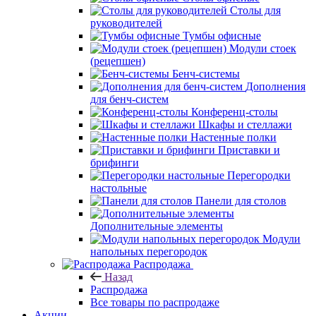
Столы для
руководителей
Тумбы офисные
Модули стоек
(рецепшен)
Бенч-системы
Дополнения
для бенч-систем
Конференц-столы
Шкафы и стеллажи
Настенные полки
Приставки и
брифинги
Перегородки
настольные
Панели для столов
Дополнительные элементы
Модули
напольных перегородок
Распродажа
Назад
Распродажа
Все товары по распродаже
Акции