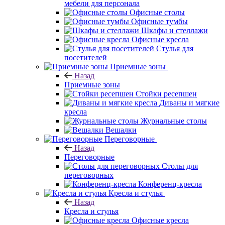
мебели для персонала
Офисные столы
Офисные тумбы
Шкафы и стеллажи
Офисные кресла
Стулья для
посетителей
Приемные зоны
Назад
Приемные зоны
Стойки ресепшен
Диваны и мягкие
кресла
Журнальные столы
Вешалки
Переговорные
Назад
Переговорные
Столы для
переговорных
Конференц-кресла
Кресла и стулья
Назад
Кресла и стулья
Офисные кресла