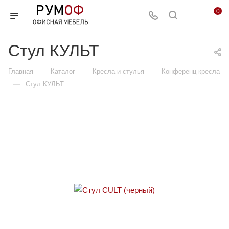
0
Стул КУЛЬТ
—
—
—
Главная
Каталог
Кресла и стулья
Конференц-кресла
—
Стул КУЛЬТ