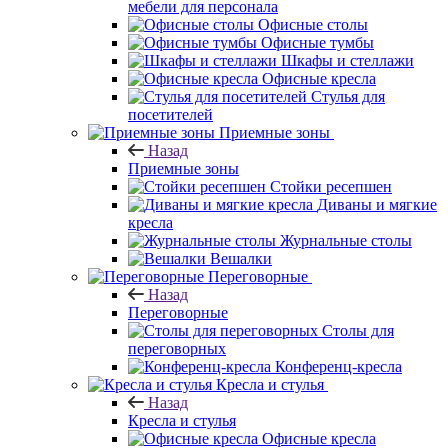
мебели для персонала
Офисные столы
Офисные тумбы
Шкафы и стеллажи
Офисные кресла
Стулья для
посетителей
Приемные зоны
Назад
Приемные зоны
Стойки ресепшен
Диваны и мягкие
кресла
Журнальные столы
Вешалки
Переговорные
Назад
Переговорные
Столы для
переговорных
Конференц-кресла
Кресла и стулья
Назад
Кресла и стулья
Офисные кресла