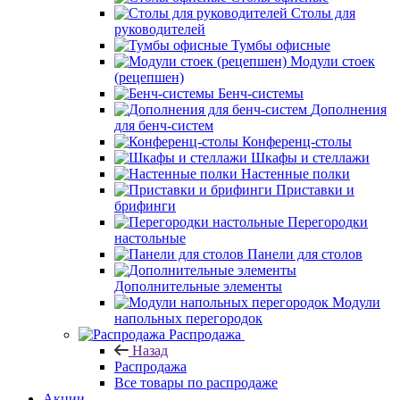
Столы для
руководителей
Тумбы офисные
Модули стоек
(рецепшен)
Бенч-системы
Дополнения
для бенч-систем
Конференц-столы
Шкафы и стеллажи
Настенные полки
Приставки и
брифинги
Перегородки
настольные
Панели для столов
Дополнительные элементы
Модули
напольных перегородок
Распродажа
Назад
Распродажа
Все товары по распродаже
Акции