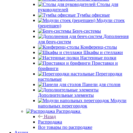
Столы для
руководителей
Тумбы офисные
Модули стоек
(рецепшен)
Бенч-системы
Дополнения
для бенч-систем
Конференц-столы
Шкафы и стеллажи
Настенные полки
Приставки и
брифинги
Перегородки
настольные
Панели для столов
Дополнительные элементы
Модули
напольных перегородок
Распродажа
Назад
Распродажа
Все товары по распродаже
Акции